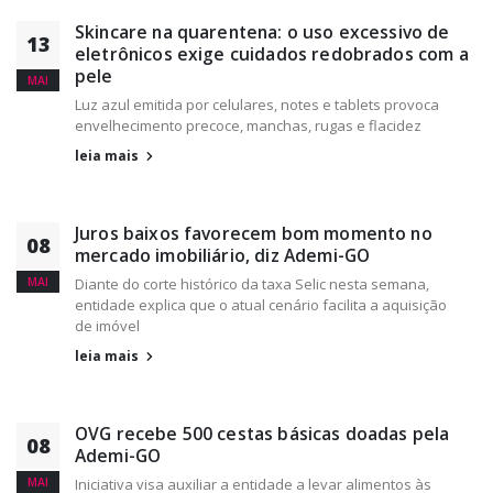
Skincare na quarentena: o uso excessivo de
13
eletrônicos exige cuidados redobrados com a
pele
MAI
Luz azul emitida por celulares, notes e tablets provoca
envelhecimento precoce, manchas, rugas e flacidez
leia mais
Juros baixos favorecem bom momento no
08
mercado imobiliário, diz Ademi-GO
MAI
Diante do corte histórico da taxa Selic nesta semana,
entidade explica que o atual cenário facilita a aquisição
de imóvel
leia mais
OVG recebe 500 cestas básicas doadas pela
08
Ademi-GO
MAI
Iniciativa visa auxiliar a entidade a levar alimentos às